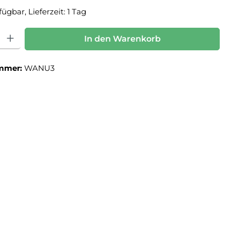
ügbar, Lieferzeit: 1 Tag
: Gib den gewünschten Wert ein oder benutze die Schaltflächen um die Anz
In den Warenkorb
mmer:
WANU3