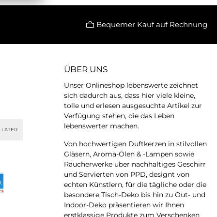
ehen aus einem
entstehen aus einem
lmix von 90% Zinn
Materialmix von 90% Zinn
 Silber. Das blank
und 10% Silber. Das blank
Bequemer Kauf auf Rechnung
tende Finishing
leuchtende Finishing
ie Sterling Silber.
glänzt wie Sterling Silber.
atz zu Silber läuft
In Gegensatz zu Silber läuft
terial nicht an. Es
dieses Material nicht an. Es
t glänzend. Alle
bleibt glänzend. Alle
ÜBER UNS
sind 100% bleifrei
Schalen sind 100% bleifrei
d natürlich
und natürlich
Unser Onlineshop lebenswerte zeichnet
mittelecht. Diese
lebensmittelecht. Diese
sich dadurch aus, dass hier viele kleine,
chalen sind eine
Zinnschalen sind eine
ergewöhnliche
aussergewöhnliche
tolle und erlesen ausgesuchte Artikel zur
idee.In Gegensatz
Geschenkidee. Schöne
Verfügung stehen, die das Leben
ber läuft dieses
Geschenkideen bei
lebenswerter machen.
 LATER
nicht an. Es bleibt
Lebenswerte.In Gegensatz
glänzend.
zu Silber läuft dieses
Von hochwertigen Duftkerzen in stilvollen
Material nicht an. Es bleibt
Gläsern, Aroma-Ölen & -Lampen sowie
glänzend.
Räucherwerke über nachhaltiges Geschirr
und Servierten von PPD, designt von
echten Künstlern, für die tägliche oder die
besondere Tisch-Deko bis hin zu Out- und
Indoor-Deko präsentieren wir Ihnen
erstklassige Produkte zum Verschenken