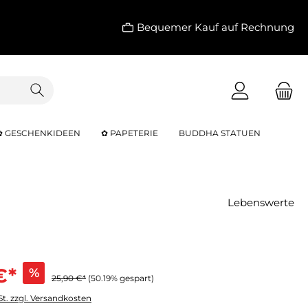
Bequemer Kauf auf Rechnung
✿ GESCHENKIDEEN
✿ PAPETERIE
BUDDHA STATUEN
Lebenswerte
€*
%
25,90 €*
(50.19% gespart)
St. zzgl. Versandkosten