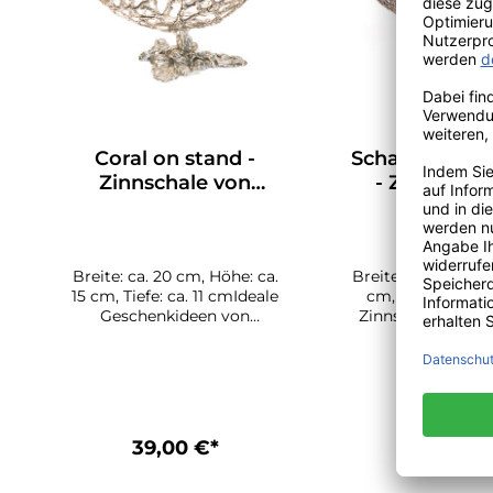
Coral on stand -
Schale "Coral 
Zinnschale von
- Zinnschal
LOYFAR
LOYFA
Breite: ca. 20 cm, Höhe: ca.
Breite ca. 24 cm, Ti
15 cm, Tiefe: ca. 11 cmIdeale
cm, Höhe: ca. 8
Geschenkideen von
Zinnschale wird e
Lebenswerte. Jede
Handarbeit von
Zinnschale wird einzeln in
angefertigt. Fun
Handarbeit von LOYFAR
und dekorativ.
angefertigt. Funktionell
Zinnschalen we
und dekorativ. Diese
liebevoller Handa
Zinnschalen werden in
dem Handwerksbet
39,00 €*
39,00 €
liebevoller Handarbeit in
LOYFAR in Nordt
dem Handwerksbetrieb von
hergestellt. Die
In den Warenkorb
In den Ware