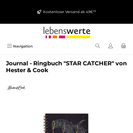
alt springen
Kostenloser Versand ab 49€**
Navigation
Journal - Ringbuch "STAR CATCHER" von
Hester & Cook
Bildergalerie überspringen