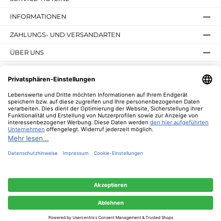
INFORMATIONEN
ZAHLUNGS- UND VERSANDARTEN
ÜBER UNS
UNSERE VORTEILE
UNSERE COMMUNITIES
NEWSLETTER
* Alle Preise inkl. gesetzl. Mehrwertsteuer zzgl.
Versandkosten
und ggf.
Nachnahmegebühren, wenn nicht anders angegeben.
© 2026 Lebenswerte - Alle Rechte vorbehalten. Theme by
ThemeWare®
Diese Website verwendet Cookies, um eine bestmögliche Erfahrung bieten zu
können.
Mehr Informationen ...
Nur technisch notwendige
Konfigurieren
Alle Cookies akzeptieren