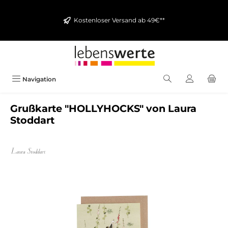
alt springen
Kostenloser Versand ab 49€**
Navigation
Grußkarte "HOLLYHOCKS" von Laura
Stoddart
Bildergalerie überspringen