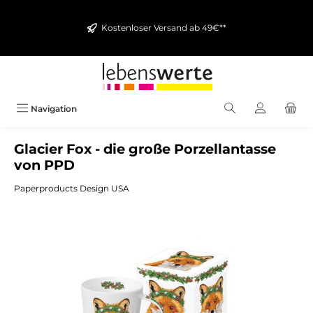
alt springen
Kostenloser Versand ab 49€**
Navigation
Glacier Fox - die große Porzellantasse
von PPD
Paperproducts Design USA
Bildergalerie überspringen