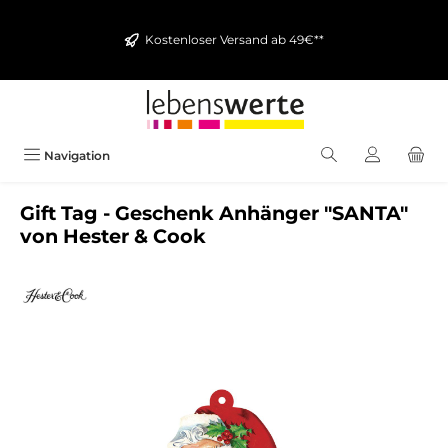
alt springen
Kostenloser Versand ab 49€**
Navigation
Gift Tag - Geschenk Anhänger "SANTA"
von Hester & Cook
Bildergalerie überspringen