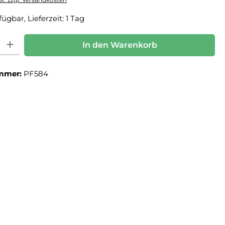
ügbar, Lieferzeit: 1 Tag
: Gib den gewünschten Wert ein oder benutze die Schaltflächen um die Anz
In den Warenkorb
mmer:
PF584