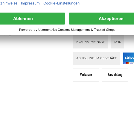
lehrung
PAY WITH KLARNA
KLARNA PAY
ahlung
KLARNA PAY NOW
DHL
ABHOLUNG IM GESCHÄFT