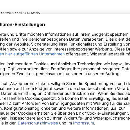
Motiv: Molly Hatch.
 die Eindruck hinterlassen.
ptimal für einen lieben, kurzen Gruß und für Glückwünsche
endigkeit, Frieden und Freude.
Versand innerhalb von 24h
TIONEN
ZAHLUNGS- UND
VERSANDARTEN