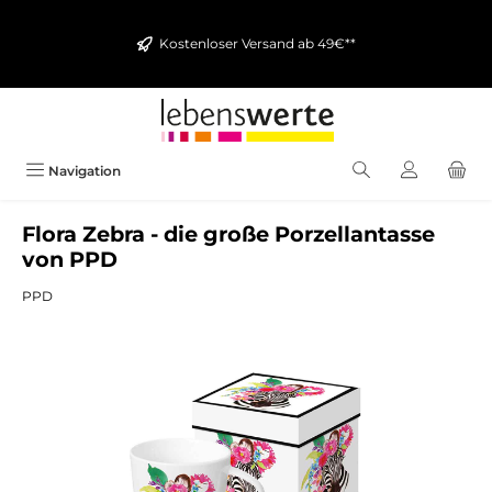
alt springen
Kostenloser Versand ab 49€**
Navigation
Flora Zebra - die große Porzellantasse
von PPD
PPD
Bildergalerie überspringen