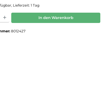
ügbar, Lieferzeit: 1 Tag
: Gib den gewünschten Wert ein oder benutze die Schaltflächen um die Anz
In den Warenkorb
mmer:
8012427