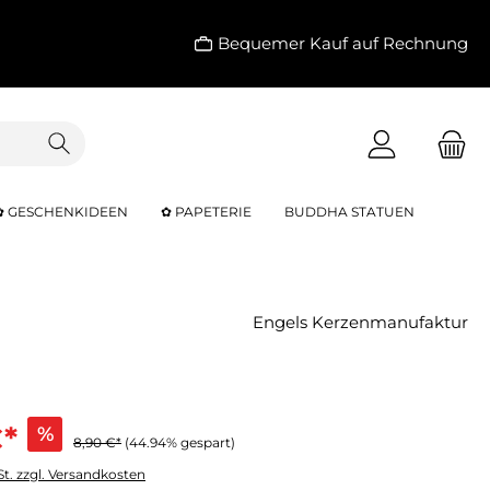
Bequemer Kauf auf Rechnung
✿ GESCHENKIDEEN
✿ PAPETERIE
BUDDHA STATUEN
Engels Kerzenmanufaktur
€*
%
8,90 €*
(44.94% gespart)
St. zzgl. Versandkosten