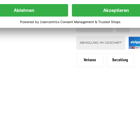
lehrung
PAY WITH KLARNA
KLARNA PAY
ahlung
KLARNA PAY NOW
DHL
ABHOLUNG IM GESCHÄFT