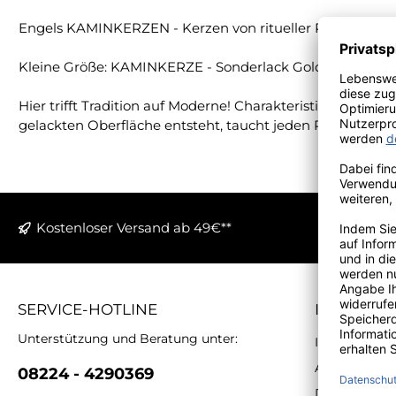
Engels KAMINKERZEN - Kerzen von ritueller Präsenz
Kleine Größe: KAMINKERZE - Sonderlack Gold: Höhe 12 cm
Hier trifft Tradition auf Moderne! Charakteristisch für 
gelackten Oberfläche entsteht, taucht jeden Raum in ei
Kostenloser Versand ab 49€**
SERVICE-HOTLINE
INFORMA
Unterstützung und Beratung unter:
Impressum
AGB
08224 - 4290369
Datenschutz