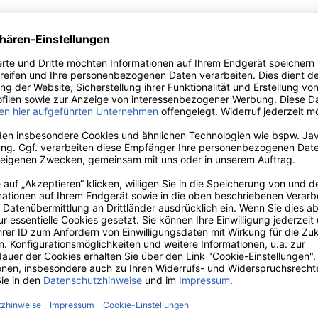
, Ø 8 cm, Brenndauer ca. 50 Std.
die KAMINKERZE sind der hohe Glockenkopf und die edel lackier
ne festliche Stimmung.
Versand innerhalb von 24h
TIONEN
ZAHLUNGS- UND
VERSANDARTEN