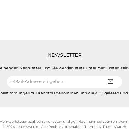
NEWSLETTER
heinenden Newsletter und Sie werden stets unter den Ersten sei
E-
Mail-
Adresse*
zbestimmungen
zur Kenntnis genommen und die
AGB
gelesen und 
l. Mehrwertsteuer zzgl.
Versandkosten
und ggf. Nachnahmegebühren, wenn n
© 2026 Lebenswerte - Alle Rechte vorbehalten. Theme by
ThemeWare®