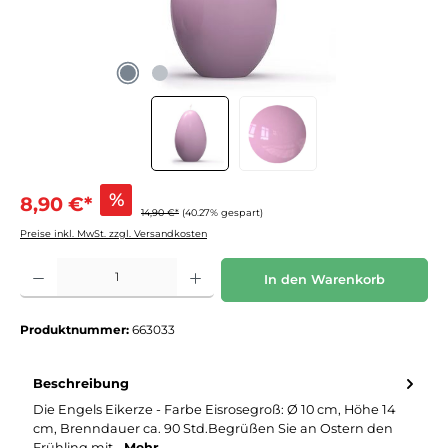
%
8,90 €*
14,90 €*
(40.27% gespart)
Preise inkl. MwSt. zzgl. Versandkosten
Produkt Anzahl: Gib den gewünschten Wert ein oder benutze die Schaltflächen um die 
In den Warenkorb
Produktnummer:
663033
Beschreibung
Die Engels Eikerze - Farbe Eisrosegroß: Ø 10 cm, Höhe 14
cm, Brenndauer ca. 90 Std.Begrüßen Sie an Ostern den
Frühling mit…
Mehr