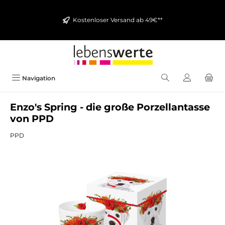
alt springen
Kostenloser Versand ab 49€**
Navigation
Enzo's Spring - die große Porzellantasse
von PPD
PPD
Bildergalerie überspringen