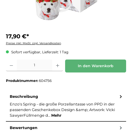
17,90 €*
Preise inkl. MwSt. zzgl. Versandkosten
Sofort verfügbar, Lieferzeit: 1 Tag
Produkt Anzahl: Gib den gewünschten Wert ein oder benutze die Schaltflächen um die 
In den Warenkorb
Produktnummer:
604756
Beschreibung
Enzo's Spring - die große Porzellantasse von PPD in der
passenden Geschenkebox Design &amp; Artwork: Vicki
SawyerFüllmenge d…
Mehr
Bewertungen