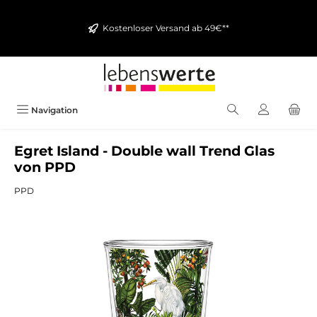
alt springen
Kostenloser Versand ab 49€**
Navigation
Egret Island - Double wall Trend Glas
von PPD
PPD
Bildergalerie überspringen