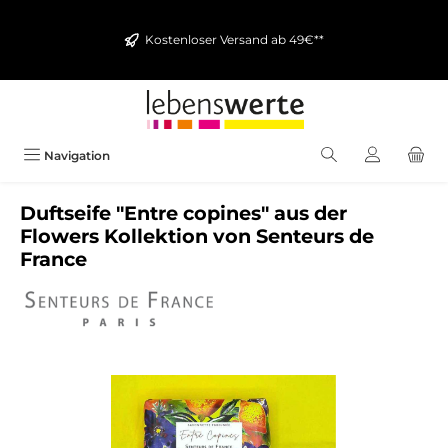
alt springen
Kostenloser Versand ab 49€**
Navigation
Duftseife "Entre copines" aus der
Flowers Kollektion von Senteurs de
France
Bildergalerie überspringen