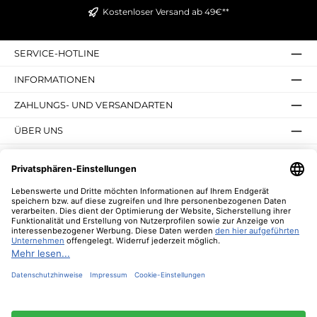
Kostenloser Versand ab 49€**
SERVICE-HOTLINE
INFORMATIONEN
ZAHLUNGS- UND VERSANDARTEN
ÜBER UNS
UNSERE VORTEILE
UNSERE COMMUNITIES
NEWSLETTER
* Alle Preise inkl. gesetzl. Mehrwertsteuer zzgl.
Versandkosten
und ggf.
Nachnahmegebühren, wenn nicht anders angegeben.
© 2026 Lebenswerte - Alle Rechte vorbehalten. Theme by
ThemeWare®
Diese Website verwendet Cookies, um eine bestmögliche Erfahrung bieten zu
können.
Mehr Informationen ...