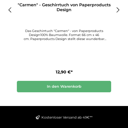
s
"Carmen" - Geschirrtuch von Paperproducts
Design
Das Geschirrtuch "Carmen" - von Paperproducts
Design100% Baumwolle. Format 66 cm x 46
s
cm. Paperproducts Design stellt diese wunderbar
n
kreativen Geschirrtücher her, die allen, die sie verwenden,
Freude und Schönheit bringen. Entdecken Sie diesen
einzigartigen Dekorationsstil für sich.
12,90 €*
In den Warenkorb
Kostenloser Versand ab 49€**