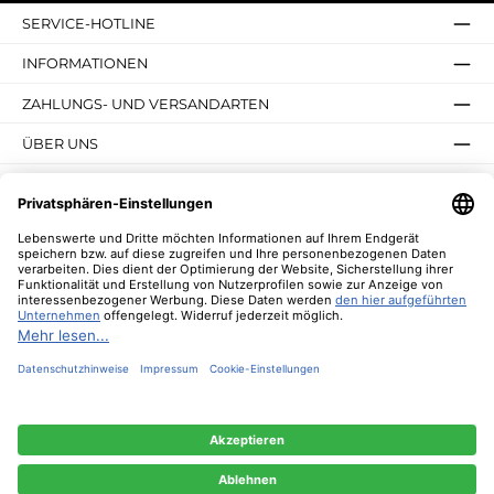
SERVICE-HOTLINE
INFORMATIONEN
ZAHLUNGS- UND VERSANDARTEN
ÜBER UNS
UNSERE VORTEILE
UNSERE COMMUNITIES
NEWSLETTER
* Alle Preise inkl. gesetzl. Mehrwertsteuer zzgl.
Versandkosten
und ggf.
Nachnahmegebühren, wenn nicht anders angegeben.
© 2026 Lebenswerte - Alle Rechte vorbehalten. Theme by
ThemeWare®
Diese Website verwendet Cookies, um eine bestmögliche Erfahrung bieten zu
können.
Mehr Informationen ...
Nur technisch notwendige
Konfigurieren