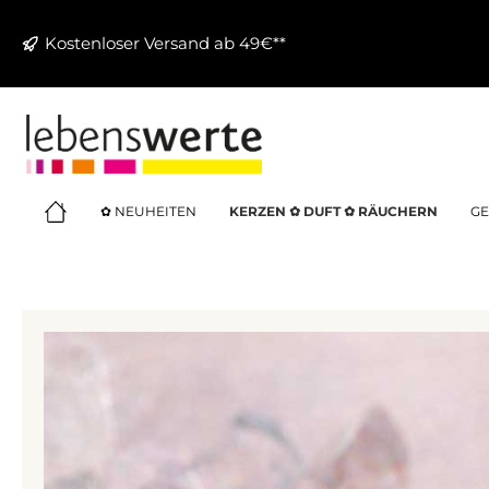
springen
Zur Hauptnavigation springen
Kostenloser Versand ab 49€**
✿ NEUHEITEN
KERZEN ✿ DUFT ✿ RÄUCHERN
GE