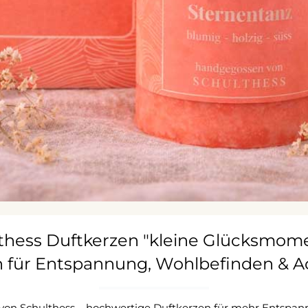
thess Duftkerzen "kleine Glücksmome
n für Entspannung, Wohlbefinden & A
 von Schulthess – hochwertige Duftkerzen für mehr Entspan