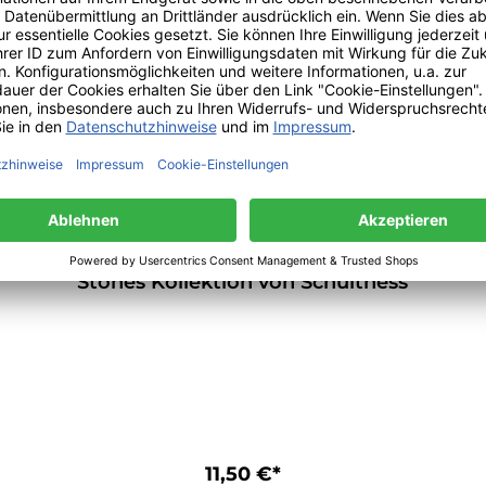
Saphir Duftkerze aus der Crystals &
Stones Kollektion von Schulthess
11,50 €*