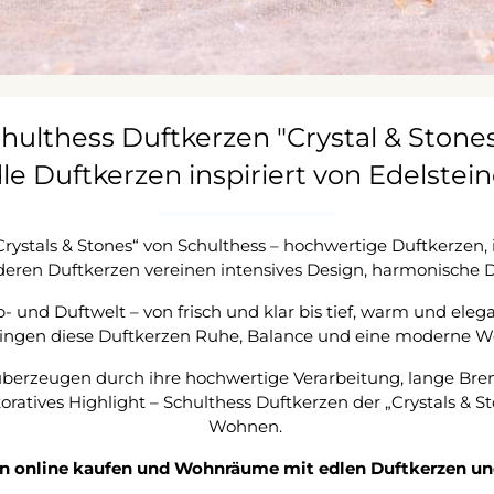
hulthess Duftkerzen "Crystal & Stones
le Duftkerzen inspiriert von Edelstei
Crystals & Stones“ von Schulthess – hochwertige Duftkerzen,
deren Duftkerzen vereinen intensives Design, harmonische D
b- und Duftwelt – von frisch und klar bis tief, warm und el
n bringen diese Duftkerzen Ruhe, Balance und eine moderne 
berzeugen durch ihre hochwertige Verarbeitung, lange Bren
tives Highlight – Schulthess Duftkerzen der „Crystals & Ston
Wohnen.
en online kaufen und Wohnräume mit edlen Duftkerzen u