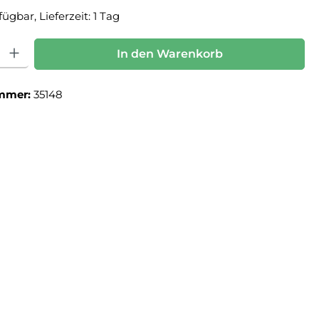
ügbar, Lieferzeit: 1 Tag
: Gib den gewünschten Wert ein oder benutze die Schaltflächen um die Anz
In den Warenkorb
mmer:
35148