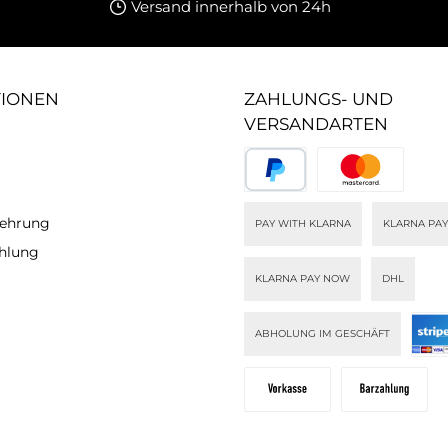
Versand innerhalb von 24h
die sie
ude und
ngen.
diesen
en
TIONEN
ZAHLUNGS- UND
für sich
VERSANDARTEN
lehrung
PAY WITH KLARNA
KLARNA PAY
ahlung
KLARNA PAY NOW
DHL
ABHOLUNG IM GESCHÄFT