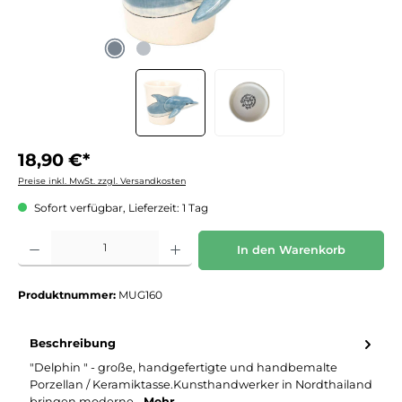
18,90 €*
Preise inkl. MwSt. zzgl. Versandkosten
Sofort verfügbar, Lieferzeit: 1 Tag
Produkt Anzahl: Gib den gewünschten Wert ein oder benutze die Schaltflächen um die 
In den Warenkorb
Produktnummer:
MUG160
Beschreibung
"Delphin " - große, handgefertigte und handbemalte
Porzellan / Keramiktasse.Kunsthandwerker in Nordthailand
bringen moderne…
Mehr