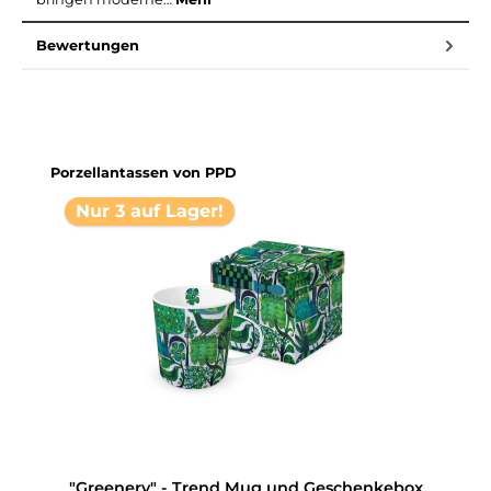
Bewertungen
Produktgalerie überspringen
Porzellantassen von PPD
Nur 3 auf Lager!
"Greenery" - Trend Mug und Geschenkebox