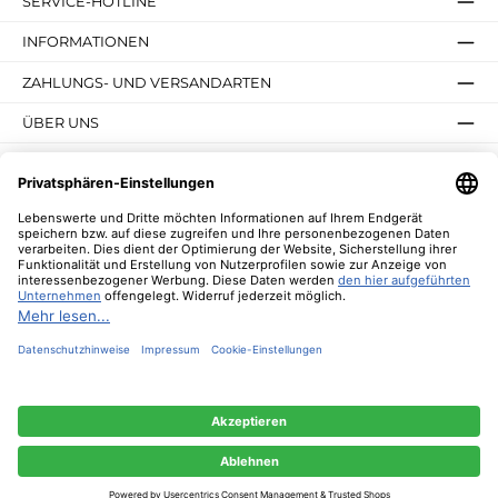
SERVICE-HOTLINE
INFORMATIONEN
ZAHLUNGS- UND VERSANDARTEN
ÜBER UNS
UNSERE VORTEILE
UNSERE COMMUNITIES
NEWSLETTER
* Alle Preise inkl. gesetzl. Mehrwertsteuer zzgl.
Versandkosten
und ggf.
Nachnahmegebühren, wenn nicht anders angegeben.
© 2026 Lebenswerte - Alle Rechte vorbehalten. Theme by
ThemeWare®
Diese Website verwendet Cookies, um eine bestmögliche Erfahrung bieten zu
können.
Mehr Informationen ...
Nur technisch notwendige
Konfigurieren
Alle Cookies akzeptieren