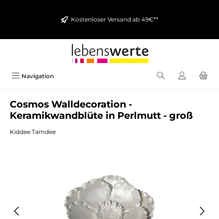
alt springen
Kostenloser Versand ab 49€**
Navigation
Cosmos Walldecoration -
Keramikwandblüte in Perlmutt - groß
Kiddee Tamdee
Bildergalerie überspringen