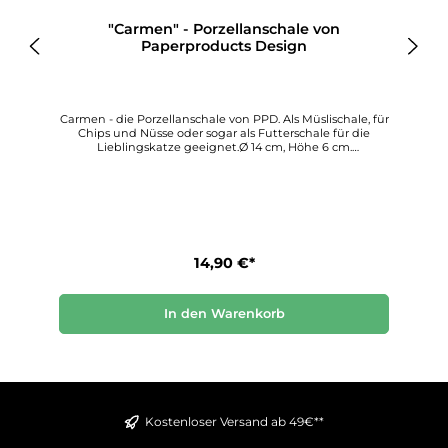
"Carmen" - Porzellanschale von
Paperproducts Design
r
Carmen - die Porzellanschale von PPD. Als Müslischale, für
Chips und Nüsse oder sogar als Futterschale für die
Lieblingskatze geeignet.Ø 14 cm, Höhe 6 cm.
Spülmaschinenfest, geeignet für die Mikrowelle.Die
liebevoll gestalteten, teils exotischen Bilder auf den
Schalen entführen uns in eine fremde und
märchenhafte Welt und machen beim bloßen Hinsehen
schon gute Laune.Paperproducts Design stellt diese
wunderbar kreativen Porzellanschalen her, die allen, die
sie verwenden, Freude und Schönheit bringen.
Entdecken Sie diesen einzigartigen Dekorationsstil für
14,90 €*
sich
In den Warenkorb
Kostenloser Versand ab 49€**