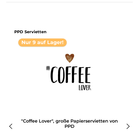
Produktgalerie überspringen
PPD Servietten
Nur 9 auf Lager!
"Coffee Lover", große Papierservietten von
PPD