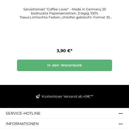
3
Serviettenset "Coffee Lover" - Made in Germany 20
bedruckte Papierservietten, 3-lagig, 100%
Tissue.Lichtechte Farben, chlorfrei gebleicht. Format 33
cm x 33 cm.PPD kann mit Stolz behaupten, einzigartige
und hochwertige Produkte zu schaffen und der
Premiumanbieter im Bereich von bedruckten
Papierservietten zu sein.
3,90 €*
In den Warenkorb
Kostenloser Versand ab 49€**
SERVICE-HOTLINE
INFORMATIONEN