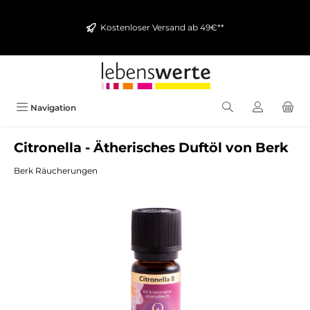
alt springen
Kostenloser Versand ab 49€**
Navigation
Citronella - Ätherisches Duftöl von Berk
Berk Räucherungen
Bildergalerie überspringen