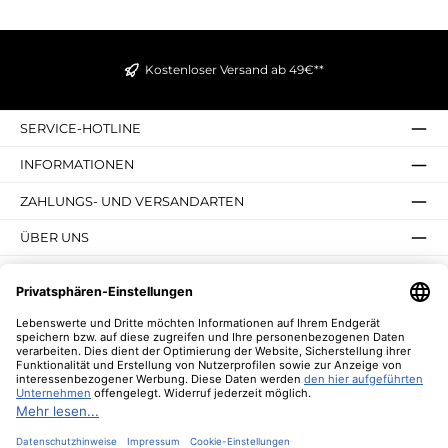
Kostenloser Versand ab 49€**
SERVICE-HOTLINE
INFORMATIONEN
ZAHLUNGS- UND VERSANDARTEN
ÜBER UNS
UNSERE VORTEILE
UNSERE COMMUNITIES
NEWSLETTER
* Alle Preise inkl. gesetzl. Mehrwertsteuer zzgl.
Versandkosten
und ggf.
Nachnahmegebühren, wenn nicht anders angegeben.
© 2026 Lebenswerte - Alle Rechte vorbehalten. Theme by
ThemeWare®