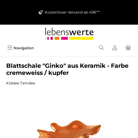
alt springen
Kostenloser Versand ab 49€**
Navigation
Blattschale "Ginko" aus Keramik - Farbe
cremeweiss / kupfer
Kiddee Tamdee
Bildergalerie überspringen