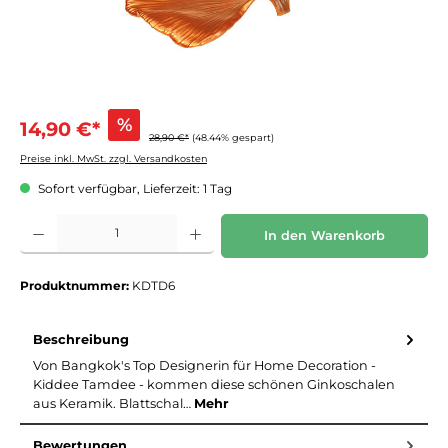
%
14,90 €*
28,90 €*
(48.44% gespart)
Preise inkl. MwSt. zzgl. Versandkosten
Sofort verfügbar, Lieferzeit: 1 Tag
Produkt Anzahl: Gib den gewünschten Wert ein oder benutze die Schaltflächen um die 
In den Warenkorb
Produktnummer:
KDTD6
Beschreibung
Von Bangkok's Top Designerin für Home Decoration -
Kiddee Tamdee - kommen diese schönen Ginkoschalen
aus Keramik. Blattschal…
Mehr
Bewertungen