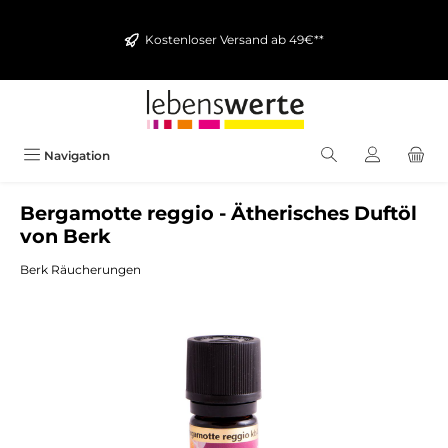
alt springen
Kostenloser Versand ab 49€**
Navigation
Bergamotte reggio - Ätherisches Duftöl
von Berk
Berk Räucherungen
Bildergalerie überspringen