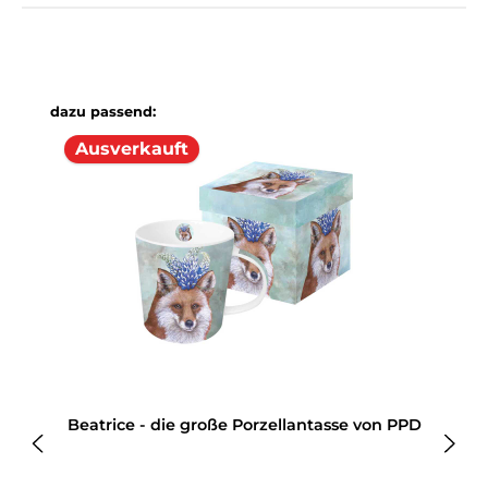
Produktgalerie überspringen
dazu passend:
Ausverkauft
Beatrice - die große Porzellantasse von PPD