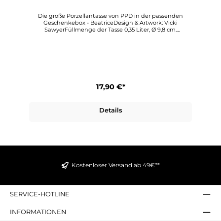
Die große Porzellantasse von PPD in der passenden
Geschenkebox - BeatriceDesign & Artwork: Vicki
SawyerFüllmenge der Tasse 0,35 Liter, Ø 9,8 cm.
Spülmaschinenfest, geeignet für die Mikrowelle.Die
e
Geschenkbox hat die Maße: Höhe 11,5 cm, Breite 12,5 cm
und Tiefe 11,5 cmPaperproducts Design stellt diese
wunderbar kreativen Porzellantassen her, die allen, die
sie verwenden, Freude und Schönheit bringen.
Entdecken Sie diesen einzigartigen Dekorationsstil für
sich
17,90 €*
Details
Kostenloser Versand ab 49€**
SERVICE-HOTLINE
INFORMATIONEN