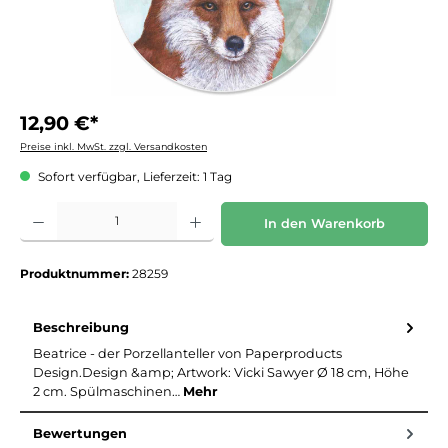
12,90 €*
Preise inkl. MwSt. zzgl. Versandkosten
Sofort verfügbar, Lieferzeit: 1 Tag
Produkt Anzahl: Gib den gewünschten Wert ein oder benutze die Schaltflächen um die 
In den Warenkorb
Produktnummer:
28259
Beschreibung
Beatrice - der Porzellanteller von Paperproducts
Design.Design &amp; Artwork: Vicki Sawyer Ø 18 cm, Höhe
2 cm. Spülmaschinen…
Mehr
Bewertungen