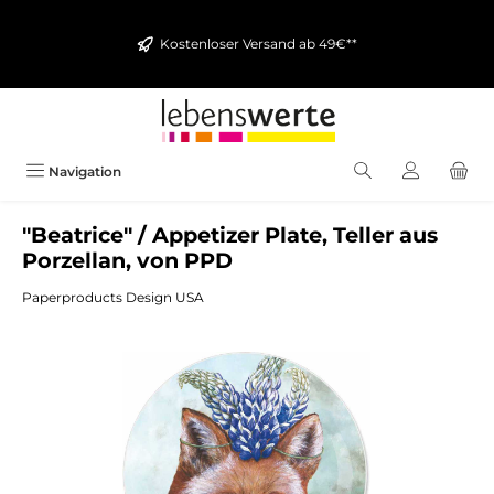
alt springen
Kostenloser Versand ab 49€**
Navigation
"Beatrice" / Appetizer Plate, Teller aus
Porzellan, von PPD
Paperproducts Design USA
Bildergalerie überspringen