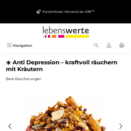
alt springen
Kostenloser Versand ab 49€**
Navigation
☀️ Anti Depression – kraftvoll räuchern
mit Kräutern
Berk Räucherungen
Bildergalerie überspringen