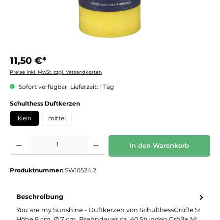
11,50 €*
Preise inkl. MwSt. zzgl. Versandkosten
Sofort verfügbar, Lieferzeit: 1 Tag
auswählen
Schulthess Duftkerzen
klein
mittel
Produkt Anzahl: Gib den gewünschten Wert ein oder benutze die Schaltflächen um die 
In den Warenkorb
Produktnummer:
SW10524.2
Beschreibung
You are my Sunshine - Duftkerzen von SchulthessGröße S:
Höhe 8 cm, Ø 7 cm, Brenndauer ca. 40 Stunden.Größe M: