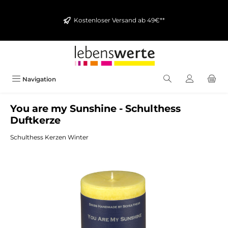
alt springen
Kostenloser Versand ab 49€**
Navigation
You are my Sunshine - Schulthess
Duftkerze
Schulthess Kerzen Winter
Bildergalerie überspringen