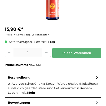
15,90 €*
Preise inkl. MwSt. zzgl. Versandkosten
Sofort verfügbar, Lieferzeit: 1 Tag
Produkt Anzahl: Gib den gewünschten Wert ein oder benutze die Schaltflächen um die 
In den Warenkorb
Produktnummer:
SC-061
Beschreibung
🌿 Ayurvedisches Chakra Spray – Wurzelchakra (Muladhara)
Fühle dich geerdet, stabil und tief verwurzelt in deinem
Leben – mi…
Mehr
Bewertungen