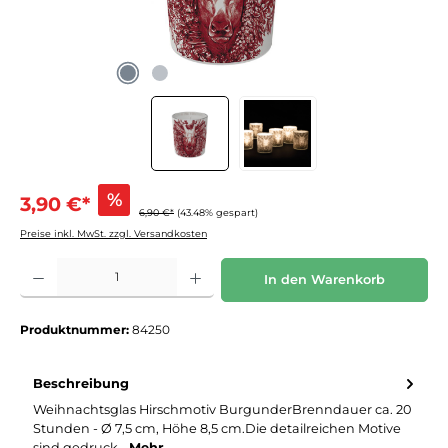
%
3,90 €*
6,90 €*
(43.48% gespart)
Preise inkl. MwSt. zzgl. Versandkosten
Produkt Anzahl: Gib den gewünschten Wert ein oder benutze die Schaltflächen um die 
In den Warenkorb
Produktnummer:
84250
Beschreibung
Weihnachtsglas Hirschmotiv BurgunderBrenndauer ca. 20
Stunden - Ø 7,5 cm, Höhe 8,5 cm.Die detailreichen Motive
sind gedruck…
Mehr