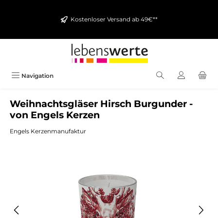
alt springen
Kostenloser Versand ab 49€**
Navigation
Weihnachtsgläser Hirsch Burgunder -
von Engels Kerzen
Engels Kerzenmanufaktur
Bildergalerie überspringen