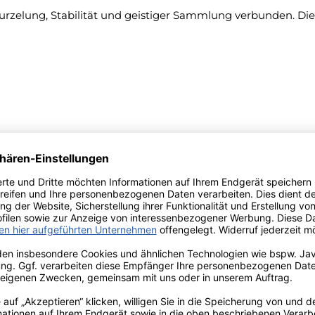
wurzelung, Stabilität und geistiger Sammlung verbunden. Die
t?
e Räucherkohle geben. Da das Aroma langsam und intensiv a