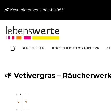
springen
Zur Hauptnavigation springen
Kostenloser Versand ab 49€**
✿ NEUHEITEN
KERZEN ✿ DUFT ✿ RÄUCHERN
GE
🌱 Vetivergras – Räucherwerk
Bildergalerie überspringen