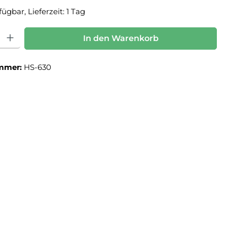
ügbar, Lieferzeit: 1 Tag
: Gib den gewünschten Wert ein oder benutze die Schaltflächen um die Anz
In den Warenkorb
mmer:
HS-630