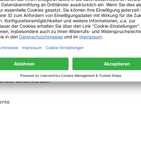
 Gefäß niemals unbeaufsichtigt lassen und anschließend gut
knete Vetiverwurzeln
ente