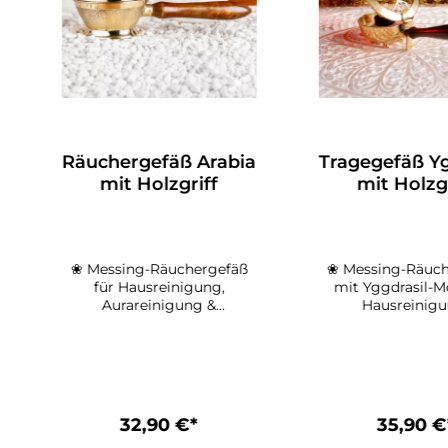
Räuchergefäß Arabia
Tragegefäß Yg
mit Holzgriff
mit Holzgr
❀ Messing-Räuchergefäß
❀ Messing-Räuch
für Hausreinigung,
mit Yggdrasil-Mo
Aurareinigung &
Hausreinigu
traditionelle
Aurareinigu
RäucherritualeDas
schützend
kunstvoll gravierte
Räucherritua
Räuchergefäß Arabia
Tragegefäß Ygg
verbindet traditionelle
vereint traditi
Handwerkskunst mit
Räucherkultur 
32,90 €*
35,90 €
praktischer Funktion und
kraftvollen Symb