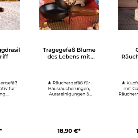
gdrasil
Tragegefäß Blume
iff
des Lebens mit
Räuch
Holzgriff
Kupf
ergefäß
❀ Räuchergefäß für
❀ Kupf
tiv für
Hausräucherungen,
mit Ga
ng,
Aurareinigungen &
Räucherr
ng &
harmonische
&
e
RäucherritualeDas
Zeremo
leDas
Tragegefäß Blume des
Räuche
drasil
Lebens verbindet sicheres
verbin
onelle
Räuchern mit der
Kupfer m
mit der
kraftvollen Symbolik eines
des hind
*
18,90 €*
olik des
der bekanntesten Zeichen
Ganesha