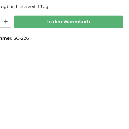
ügbar, Lieferzeit: 1 Tag
: Gib den gewünschten Wert ein oder benutze die Schaltflächen um die Anz
In den Warenkorb
mmer:
SC-226