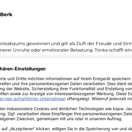
 Berk
nkabaums gewonnen und gilt als Duft der Freude und Sinnlich
erer Unruhe oder emotionaler Belastung. Tonka schafft eine
n oder als Begleiter für liebevolle Rituale.
ch
 Öl-Kompositionen
ualität