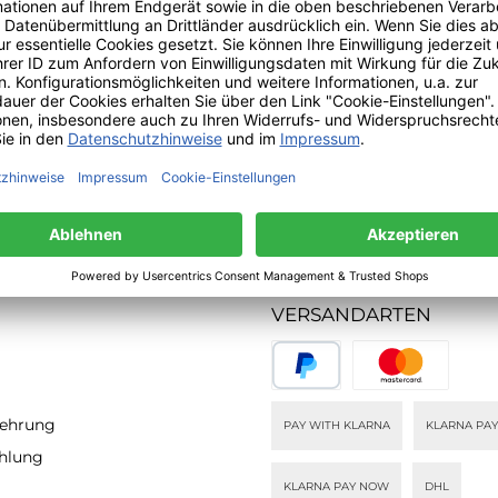
Versand innerhalb von 24h
TIONEN
ZAHLUNGS- UND
VERSANDARTEN
lehrung
PAY WITH KLARNA
KLARNA PAY
ahlung
KLARNA PAY NOW
DHL