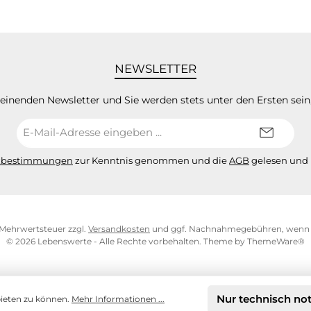
NEWSLETTER
heinenden Newsletter und Sie werden stets unter den Ersten sei
E-
Mail-
Adresse*
zbestimmungen
zur Kenntnis genommen und die
AGB
gelesen und 
l. Mehrwertsteuer zzgl.
Versandkosten
und ggf. Nachnahmegebühren, wenn n
© 2026 Lebenswerte - Alle Rechte vorbehalten. Theme by
ThemeWare®
Nur technisch no
bieten zu können.
Mehr Informationen ...