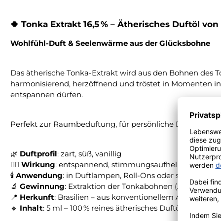
🍀
Tonka Extrakt 16,5 % – Ätherisches Duftöl von
Wohlfühl-Duft & Seelenwärme aus der Glücksbohne
Das ätherische Tonka-Extrakt wird aus den Bohnen des To
harmonisierend, herzöffnend und tröstet in Momenten inn
entspannen dürfen.
Perfekt zur Raumbeduftung, für persönliche Duftmischunge
🌿
Duftprofil
: zart, süß, vanillig
🧘‍♀️
Wirkung
: entspannend, stimmungsaufhellend, sinnli
🕯️
Anwendung
: in Duftlampen, Roll-Ons oder sinnlichen
🔬
Gewinnung
: Extraktion der Tonkabohnen (Absolue)
📍
Herkunft
: Brasilien – aus konventionellem Anbau
🔹
Inhalt
: 5 ml – 100 % reines ätherisches Duftöl in Berk-Q