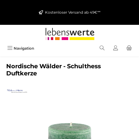
alt springen
Kostenloser Versand ab 49€**
Navigation
Nordische Wälder - Schulthess
Duftkerze
Bildergalerie überspringen