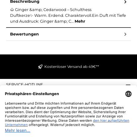
Beschreibung
🌰 Ginger &amp; Cedarwood – Schulthess
Duftkerze✨ Warm. Erdend. Charaktervoll.Ein Duft mit Tiefe
und Ausdruck: Ginger &amp; C…
Mehr
Bewertungen
Kostenloser Versand ab 49€**
SERVICE-HOTLINE
INFORMATIONEN
ZAHLUNGS- UND VERSANDARTEN
ÜBER UNS
UNSERE VORTEILE