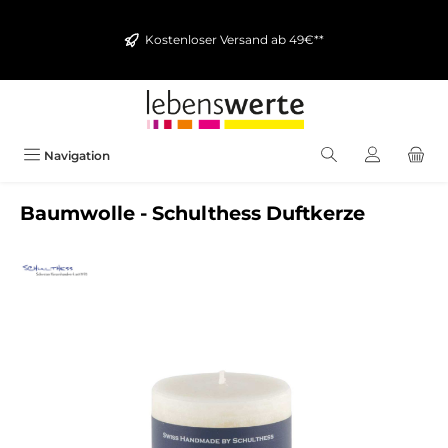
alt springen
Kostenloser Versand ab 49€**
Navigation
Baumwolle - Schulthess Duftkerze
Bildergalerie überspringen