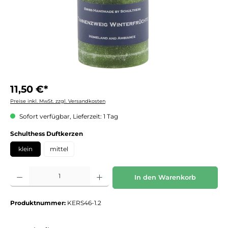
11,50 €*
Preise inkl. MwSt. zzgl. Versandkosten
Sofort verfügbar, Lieferzeit: 1 Tag
auswählen
Schulthess Duftkerzen
klein
mittel
Produkt Anzahl: Gib den gewünschten Wert ein oder benutze die Schaltflächen um die 
In den Warenkorb
Produktnummer:
KERS46-1.2