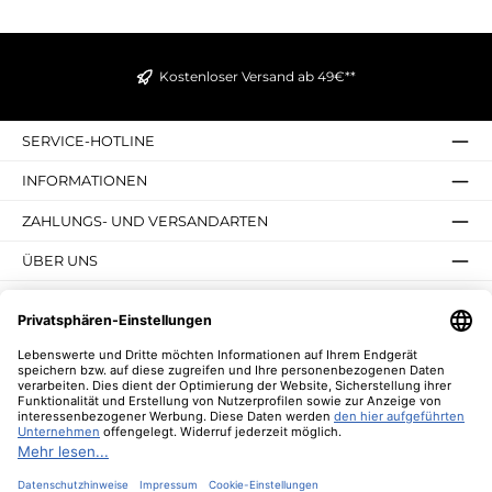
Kostenloser Versand ab 49€**
SERVICE-HOTLINE
INFORMATIONEN
ZAHLUNGS- UND VERSANDARTEN
ÜBER UNS
UNSERE VORTEILE
UNSERE COMMUNITIES
NEWSLETTER
* Alle Preise inkl. gesetzl. Mehrwertsteuer zzgl.
Versandkosten
und ggf.
Nachnahmegebühren, wenn nicht anders angegeben.
© 2026 Lebenswerte - Alle Rechte vorbehalten. Theme by
ThemeWare®