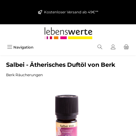
alt springen
Kostenloser Versand ab 49€**
Navigation
Salbei - Ätherisches Duftöl von Berk
Berk Räucherungen
Bildergalerie überspringen