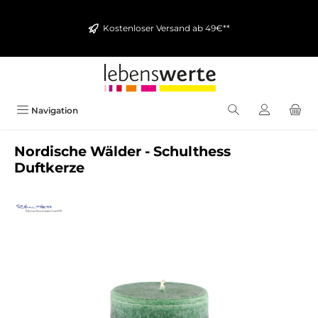
alt springen
Kostenloser Versand ab 49€**
Navigation
Nordische Wälder - Schulthess
Duftkerze
Bildergalerie überspringen