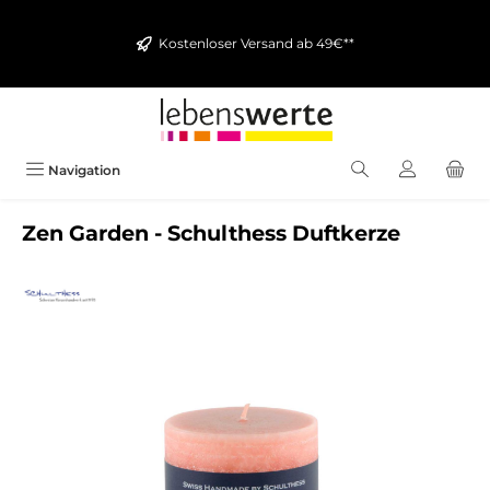
alt springen
Kostenloser Versand ab 49€**
Navigation
Zen Garden - Schulthess Duftkerze
Bildergalerie überspringen