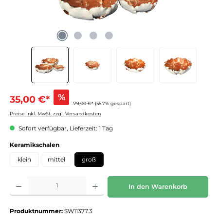
%
35,00 €*
79,00 €*
(55.7% gespart)
Preise inkl. MwSt. zzgl. Versandkosten
Sofort verfügbar, Lieferzeit: 1 Tag
auswählen
Keramikschalen
klein
mittel
groß
Produkt Anzahl: Gib den gewünschten Wert ein oder benutze die Schaltflächen um die 
In den Warenkorb
Produktnummer:
SW11377.3