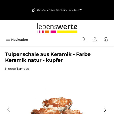
alt springen
Kostenloser Versand ab 49€**
Navigation
Tulpenschale aus Keramik - Farbe
Keramik natur - kupfer
Kiddee Tamdee
Bildergalerie überspringen