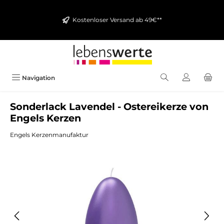
alt springen
Kostenloser Versand ab 49€**
Navigation
Sonderlack Lavendel - Ostereikerze von
Engels Kerzen
Engels Kerzenmanufaktur
Bildergalerie überspringen