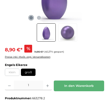
%
8,90 €*
14,90 €*
(40.27% gespart)
Preise inkl. MwSt. zzgl. Versandkosten
auswählen
Engels Eikerze
klein
groß
(Diese Option ist zurzeit nicht verfügbar.)
Produkt Anzahl: Gib den gewünschten Wert ein oder benutze die Schaltflächen um die 
In den Warenkorb
Produktnummer:
663278.2