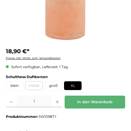
18,90 €*
Preise inkl. MwSt. zzgl. Versandkosten
Sofort verfügbar, Lieferzeit: 1 Tag
auswählen
Schulthess Duftkerzen
klein
mittel
groß
XL
(Diese Option ist zurzeit nicht verfügbar.)
Produkt Anzahl: Gib den gewünschten Wert ein oder benutze die Schaltflächen um die 
In den Warenkorb
Produktnummer:
SW10987.1