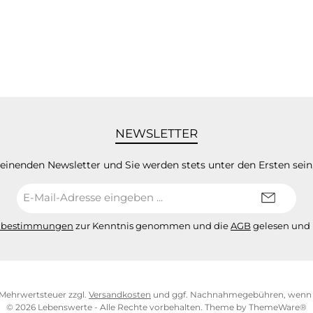
NEWSLETTER
heinenden Newsletter und Sie werden stets unter den Ersten sei
E-
Mail-
Adresse*
zbestimmungen
zur Kenntnis genommen und die
AGB
gelesen und 
l. Mehrwertsteuer zzgl.
Versandkosten
und ggf. Nachnahmegebühren, wenn n
© 2026 Lebenswerte - Alle Rechte vorbehalten. Theme by
ThemeWare®