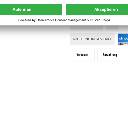
lehrung
PAY WITH KLARNA
KLARNA PAY
ahlung
KLARNA PAY NOW
DHL
ABHOLUNG IM GESCHÄFT