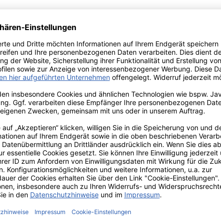
it angefertigt. Nach der Schnitzarbeit wird er mehrfach mit
 der Kerzenplatte wirkt nun wie vergoldet.
m.
h äußere Einflüsse wie Temperaturschwankungen oder untersc
Versand innerhalb von 24h
TIONEN
ZAHLUNGS- UND
VERSANDARTEN