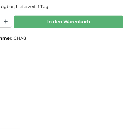
ügbar, Lieferzeit: 1 Tag
: Gib den gewünschten Wert ein oder benutze die Schaltflächen um die Anz
In den Warenkorb
mmer:
CHA8