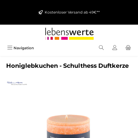
alt springen
Kostenloser Versand ab 49€**
Navigation
Honiglebkuchen - Schulthess Duftkerze
Bildergalerie überspringen