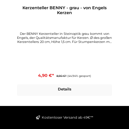
Kerzenteller BENNY - grau - von Engels
Kerzen
Der BENNY Kerzenteller in Steinoptik grau kommt von
Engels, der Qualitätsmanufaktur für Kerzen. Ø des großen
Kerzentellers: 20 cm, Höhe 1,5 cm. Für Stumpenkerzen mit
einem Ø bis 15 cm oder einer Kerzengruppe.Die moderne
Natursteinoptik lässt sich wunderbar mit den passenden
Engels Stumpenkerzen kombinieren. Sie sind in
modischem Anthrazit und Grau erhältlich. Wählen Sie aus
zwei Farben und zwei Größen aus.
4,90 €*
8,90 €*
(44.94% gespart)
Details
Kostenloser Versand ab 49€**