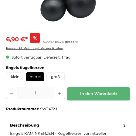
%
6,90 €*
10,90 €*
(36.7% gespart)
Preise inkl. MwSt. zzgl. Versandkosten
Sofort verfügbar, Lieferzeit: 1 Tag
auswählen
Engels Kugelkerzen
klein
mittel
groß
Produkt Anzahl: Gib den gewünschten Wert ein oder benutze die Schaltflächen um die 
In den Warenkorb
Produktnummer:
SW11472.1
Beschreibung
Engels KAMINKERZEN - Kugelkerzen von ritueller