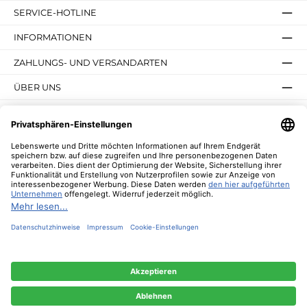
SERVICE-HOTLINE
INFORMATIONEN
ZAHLUNGS- UND VERSANDARTEN
ÜBER UNS
UNSERE VORTEILE
UNSERE COMMUNITIES
NEWSLETTER
* Alle Preise inkl. gesetzl. Mehrwertsteuer zzgl.
Versandkosten
und ggf.
Nachnahmegebühren, wenn nicht anders angegeben.
© 2026 Lebenswerte - Alle Rechte vorbehalten. Theme by
ThemeWare®
Diese Website verwendet Cookies, um eine bestmögliche Erfahrung bieten zu
können.
Mehr Informationen ...
Nur technisch notwendige
Konfigurieren