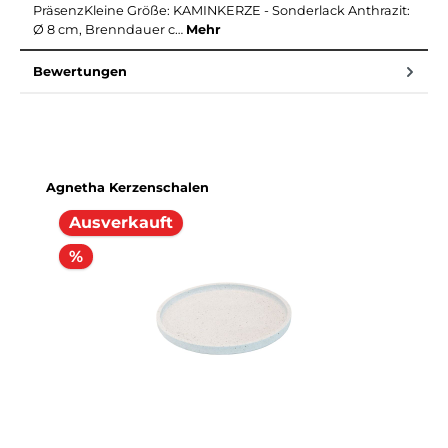
PräsenzKleine Größe: KAMINKERZE - Sonderlack Anthrazit:
Ø 8 cm, Brenndauer c…
Mehr
Bewertungen
Produktgalerie überspringen
Agnetha Kerzenschalen
Ausverkauft
%