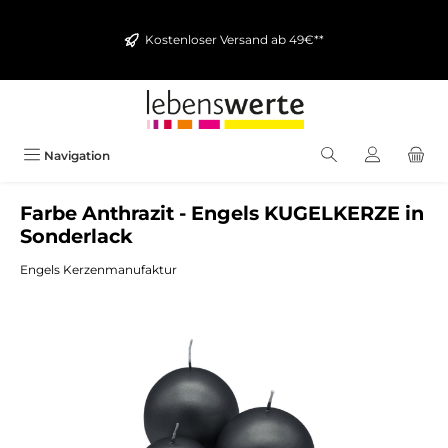
alt springen
Kostenloser Versand ab 49€**
Navigation
Farbe Anthrazit - Engels KUGELKERZE in
Sonderlack
Engels Kerzenmanufaktur
Bildergalerie überspringen