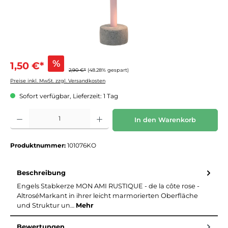
%
1,50 €*
2,90 €*
(48.28% gespart)
Preise inkl. MwSt. zzgl. Versandkosten
Sofort verfügbar, Lieferzeit: 1 Tag
Produkt Anzahl: Gib den gewünschten Wert ein oder benutze die Schaltflächen um die 
In den Warenkorb
Produktnummer:
101076KO
Beschreibung
Engels Stabkerze MON AMI RUSTIQUE - de la côte rose -
AltroséMarkant in ihrer leicht marmorierten Oberfläche
und Struktur un…
Mehr
Bewertungen