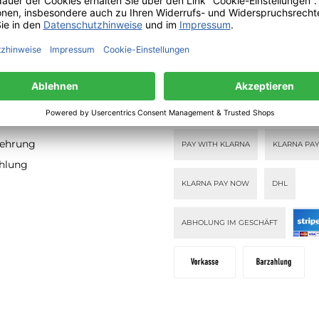
TIONEN
ZAHLUNGS- UND
VERSANDARTEN
lehrung
PAY WITH KLARNA
KLARNA PAY
ahlung
KLARNA PAY NOW
DHL
ABHOLUNG IM GESCHÄFT