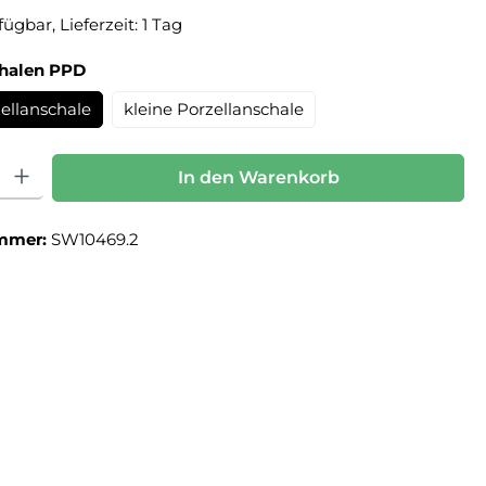
ügbar, Lieferzeit: 1 Tag
auswählen
chalen PPD
ellanschale
kleine Porzellanschale
: Gib den gewünschten Wert ein oder benutze die Schaltflächen um die Anz
In den Warenkorb
mmer:
SW10469.2