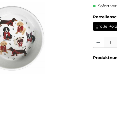
Sofort verf
Porzellans
große Porz
Produkt Anzahl
Produktnu