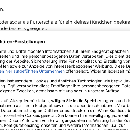
n.
 oder sogar als Futterschale für ein kleines Hündchen geeigne
unde bestens geeignet.
den Schalen entführen uns in eine fremde und märchenhafte
rzellanschalen her, die allen, die sie verwenden, Freude un
Versand innerhalb von 24h