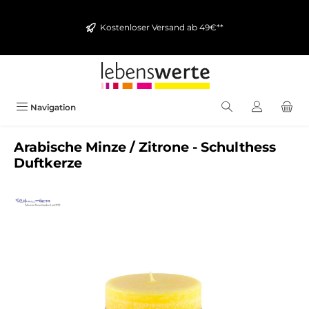
alt springen
Kostenloser Versand ab 49€**
Navigation
Arabische Minze / Zitrone - Schulthess
Duftkerze
Bildergalerie überspringen